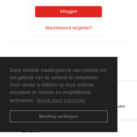
Inloggen
Wachtwoord vergeten?
Deze website maakt gebruik van cookies om
het gebruik van de website te verbeteren.
Door verder te klikken op onze website,
accepteer je cookies en vergelijkbare
technieken.
Bekijk meer informatie
Powered by MeijerMax · Copyright © 2026 Alle rechten voorbehouden
Privacybeleid
Melding verbergen
ForWorkWear
is een product van
Expedient
.