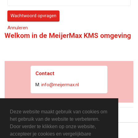
Wachtwoord opvragen
Annuleren
Welkom in de MeijerMax KMS omgeving
Contact
M:
info@meijermax.nl
Deze website maakt gebruik van cookies om
het gebruik van de website te verbeteren.
Door verder te klikken op onze website,
accepteer je cookies en vergelijkbare